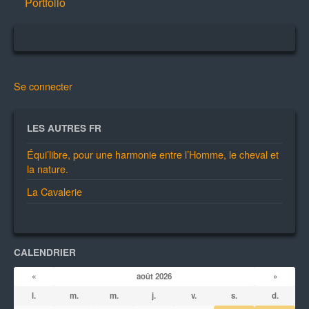
Portfolio
Se connecter
LES AUTRES FR
Équi’libre, pour une harmonie entre l’Homme, le cheval et
la nature.
La Cavalerie
CALENDRIER
«
août 2026
»
l.
m.
m.
j.
v.
s.
d.